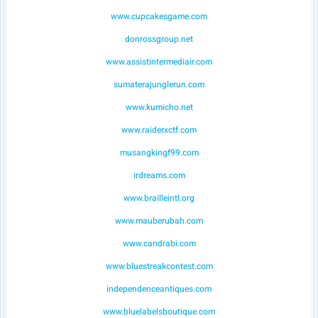
www.cupcakesgame.com
donrossgroup.net
www.assistintermediair.com
sumaterajunglerun.com
www.kumicho.net
www.raiderxctf.com
musangkingf99.com
irdreams.com
www.brailleintl.org
www.mauberubah.com
www.candrabi.com
www.bluestreakcontest.com
independenceantiques.com
www.bluelabelsboutique.com