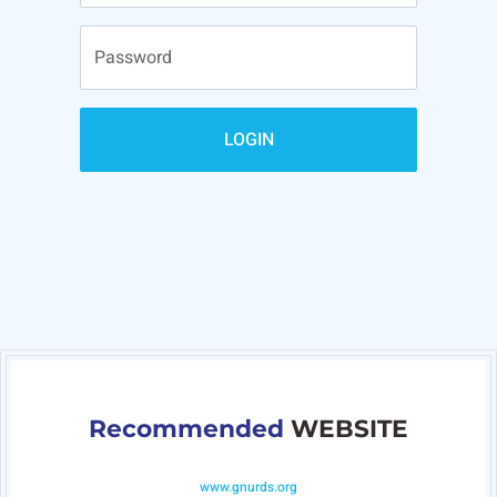
Password
LOGIN
Recommended
WEBSITE
www.gnurds.org